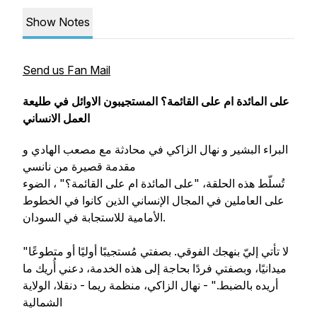
Show Notes
Send us Fan Mail
على المائدة ام على القائمة؟ المستجيبون الاوائل في طليعة
العمل الانساني
البراء البشير و نهال الزاكي في محادثة مع مصعب الهادي و
مقدمة قصيرة من نانسي
تُسلّط هذه الحلقة، "على المائدة ام على القائمة؟" ، الضوء
على العاملين في المجال الإنساني الذين كانوا في الخطوط
الأمامية للاستجابة في السودان.
"لا تأتي إليّ بنهجك الفوقي. بصفتي مُستجيبًا أوليًا أو متطوعًا
ميدانيًا، وبصفتي فردًا بحاجة إلى هذه الخدمة، دعني أُريك ما
أريده بالضبط." - نهال الزاكي، منظمة ريما - دنقلا، الولاية
الشمالية