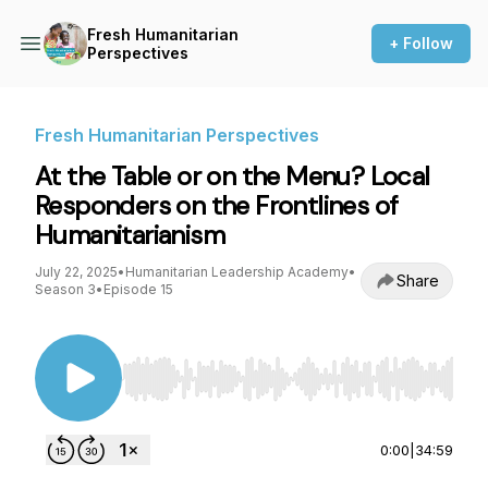
Fresh Humanitarian
+ Follow
Perspectives
Fresh Humanitarian Perspectives
At the Table or on the Menu? Local
Responders on the Frontlines of
Humanitarianism
July 22, 2025
•
Humanitarian Leadership Academy
•
Share
Season 3
•
Episode 15
Use Left/Right to seek, Home/End to jump to st
0:00
|
34:59